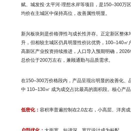
赋、城发投·太平河·理想水岸等项目，是150–30
均价在主城区中保持高位，改善属性明显。
新兴板块则是价格弹性与成长性并存。正定新区整体均价约
升，但相较主城区仍具明显性价比优势，100–140㎡
高新区产业投资持续推进，人口导入预期明确，2026年
总价位于200万左右，兼顾通勤与品质需求。
在150–300万价格段内，产品呈现出明显的改善化、
中 110–130㎡ 成为成交占比最高的面积段。核心产
低密化：
容积率普遍控制在2.0左右，小高层、洋房
户型优化：
大面宽、短进深、宽厅设计成为标配