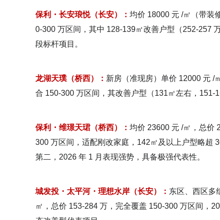
保利・长安琅悦（长安）：
均价 18000 元 /㎡（带装
0-300 万区间，其中 128-139㎡改善户型（25
段标杆项目。
龙湖天璞（桥西）：
新房（准现房）单价 12000 元 /
合 150-300 万区间，其改善户型（131㎡左右，1
保利・维璟天珺（桥西）：
均价 23600 元 /㎡，总价 
300 万区间，适配刚改家庭，142㎡及以上户型略超 
第二，2026 年 1 月表现强势，具备极强代表性。
城发投・太平河・理想水岸（长安）：
东区、西区多组团在
㎡，总价 153-284 万，完全覆盖 150-300 万区