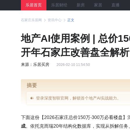
乐居首页
乐居财经
新房
家居
直播
石家庄乐居网
资讯中心
正文
地产AI使用案例 | 总价1
开年石家庄改善盘全解析
来源：乐居买房
2026-02-10 11:54:50
摘要
登录深度智联官网，解锁首个地产AI实战能力。
下面这份【2026石家庄总价150万-300万必看楼盘
成
。依托克而瑞20年结构化数据库，实现从拆解任