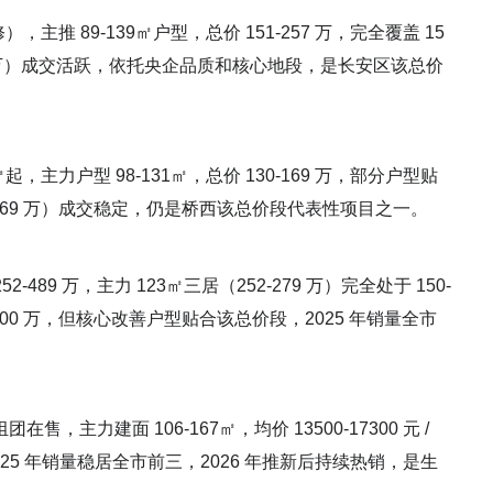
修），主推 89-139㎡户型，总价 151-257 万，完全覆盖 15
2-257 万）成交活跃，依托央企品质和核心地段，是长安区该总价
㎡起，主力户型 98-131㎡，总价 130-169 万，部分户型贴
51-169 万）成交稳定，仍是桥西该总价段代表性项目之一。
252-489 万，主力 123㎡三居（252-279 万）完全处于 150-
300 万，但核心改善户型贴合该总价段，2025 年销量全市
售，主力建面 106-167㎡，均价 13500-17300 元 /
间，2025 年销量稳居全市前三，2026 年推新后持续热销，是生